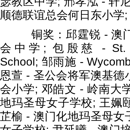
瑟教区中学; 邢孝泓 - 轩
顺德联谊总会何日东小学; 
铜奖：邱霆锐 - 澳门圣
会中学; 包殷慈 - St. Bona
School; 邹雨施 - Wycombe
恩萱 - 圣公会将军澳基德
会小学; 邓皓文 - 岭南大
地玛圣母女子学校; 王姵颐
芷榆 - 澳门化地玛圣母女
女子学校; 尹延曦 - 澳门