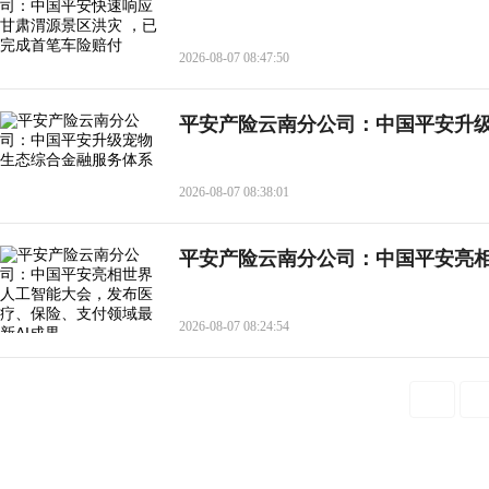
2026-08-07 08:47:50
平安产险云南分公司：中国平安升
2026-08-07 08:38:01
平安产险云南分公司：中国平安亮相
2026-08-07 08:24:54