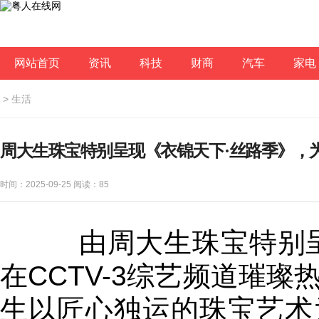
网站首页
资讯
科技
财商
汽车
家电
>
生活
周大生珠宝特别呈现《衣锦天下·丝路季》，
时间：2025-09-25 阅读：
85
由周大生珠宝特别呈
在CCTV-3综艺频道璀
生以匠心独运的珠宝艺术