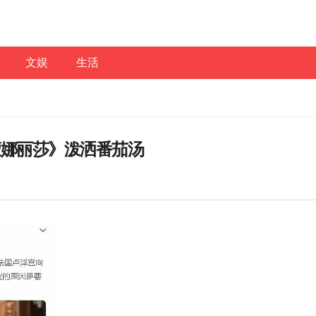
文娱
生活
蒙娜丽莎》泼洒番茄汤