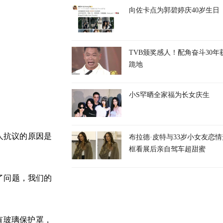
向佐卡点为郭碧婷庆40岁生日
TVB颁奖感人！配角奋斗30年
跪地
小S罕晒全家福为长女庆生
人抗议的原因是
布拉德·皮特与33岁小女友恋
框看展后亲自驾车超甜蜜
了问题，我们的
有玻璃保护罩，