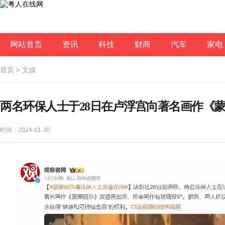
网站首页
资讯
科技
财商
汽车
家电
首页
>
文娱
两名环保人士于28日在卢浮宫向著名画作《
时间：2024-01-30