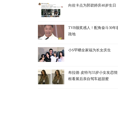
向佐卡点为郭碧婷庆40岁生日
TVB颁奖感人！配角奋斗30年
跪地
小S罕晒全家福为长女庆生
布拉德·皮特与33岁小女友恋
框看展后亲自驾车超甜蜜