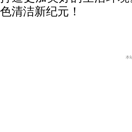
色清洁新纪元！
本