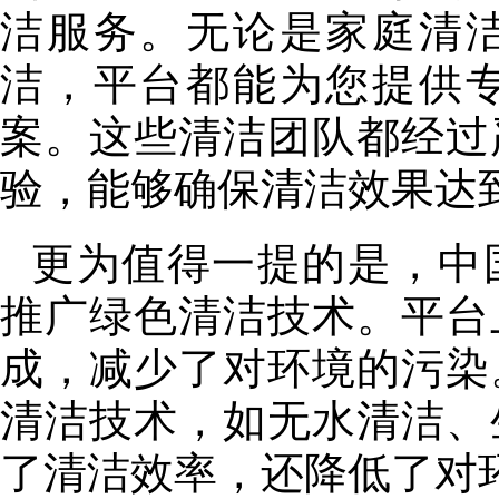
洁服务。无论是家庭清
洁，平台都能为您提供
案。这些清洁团队都经过
验，能够确保清洁效果达
更为值得一提的是，中
推广绿色清洁技术。平台
成，减少了对环境的污染
清洁技术，如无水清洁、
了清洁效率，还降低了对